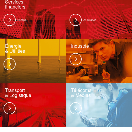
Services
financiers
Banque
Assurance
Énergie
Industrie
& Utilities
Transport
Télécoms
& Logistique
& Médias